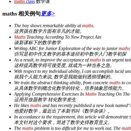
maths
class
数学课
maths 相关例句
更多>
The boy shows remarkable ability at
maths
.
这男孩在数学方面有非凡的才能。
Maths
Teaching According To New Project Ain
谈新课标下的数学教学
Writing ABC for Junior Exploration of the way to junior
maths
仿写是初中作文教学的基本途径初中数学入门教学初探
As a result, to improve the acceptance of
maths
is an urgent tas
这样提高数学得可接受度, 就成为一种当务之急。
With respect to my individual ability, I can accomplish lucid u
就我个人能力来说, 数学是我能做到透彻理解的。
We train the abstract thinking ability, from concrete
maths
to c
从具体数学到概念化数学的转化，培养抽象思维能力。
Applying Comprehensive Exercises In
Maths
Teaching On The 
运用开放题教学 转化数学差生
He likes
maths
and has recently published a new book named"A
他爱好数学，最近出了本新书叫《数学杂谈》。
In accordance to the requirement, this article will demonstrate 
本文针对这个要求，简述了数学史得教育意义。
The
maths
problem is too difficult for me to work out. The
math