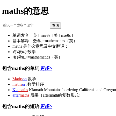
maths的意思
查询
单词发音：
英 [ mæθs ] 美 [ mæθs ]
基本解释：
数学;=mathematics（英）
maths 是什么意思及中文翻译：
名词(n.)
数学
名词(n.)
=mathematics（英）
包含maths的单词
更多>
Maths
on
数学
maths
ort
数学排序
Kla
maths
Klamath Mountains bordering Californ
after
maths
后果（aftermath的复数形式）
包含maths的短语
更多>