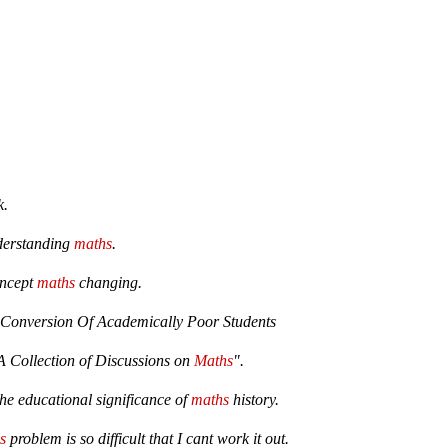
k.
nderstanding
maths
.
oncept
maths
changing.
Conversion Of Academically Poor Students
 Collection of Discussions on
Maths
".
the educational significance of
maths
history.
s
problem is so difficult that I cant work it out.