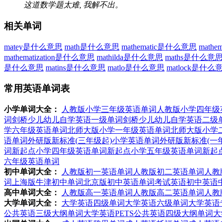
这道数学题太难, 我解不出。
相关单词
matey是什么意思
math是什么意思
mathematic是什么意思
math
mathematization是什么意思
mathilda是什么意思
maths是什么意
是什么意思
matins是什么意思
matlo是什么意思
matlock是什么
常用英语单词表
小学单词大全：
人教版小学三年级英语单词
人教版小学四年级
词
剑桥少儿幼儿自学英语一级单词
剑桥少儿幼儿自学英语二级
学六年级英语单词
北师大版小学一年级英语单词
北师大版小学
语单词
外研版新标准(三年级起)小学英语单词
外研版新标准(一
词
新起点小学四年级英语单词
新起点小学五年级英语单词
新起
六年级英语单词
初中单词大全：
人教版初一英语单词
人教版初二英语单词
人教
词
上海版牛津初中单词
北京版初中英语单词
考试英语初中英语
高中单词大全：
人教版高一英语单词
人教版高二英语单词
人教
大学单词大全：
大学英语四级单词
大学英语六级单词
大学英语
公共英语三级大纲单词
大学英语PETS公共英语四级大纲单词
大