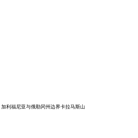
ia and Oregon 加利福尼亚与俄勒冈州边界卡拉马斯山