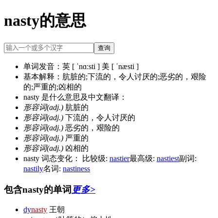
nasty的意思
查询
单词发音：
英 [ ˈnɑːsti ] 美 [ ˈnæsti ]
基本解释：
肮脏的;下流的，令人讨厌的;恶劣的，艰险
的;严重的;凶相的
nasty 是什么意思及中文翻译：
形容词(adj.)
肮脏的
形容词(adj.)
下流的，令人讨厌的
形容词(adj.)
恶劣的，艰险的
形容词(adj.)
严重的
形容词(adj.)
凶相的
nasty 词态变化：
比较级:
nastier
最高级:
nastiest
副词:
nastily
名词:
nastiness
包含nasty的单词
更多>
dy
nasty
王朝