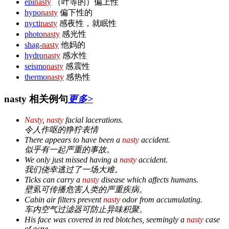
epi
nasty
（叶等的）偏上性
hypo
nasty
偏下性的
nycti
nasty
感夜性，就眠性
photo
nasty
感光性
shag-
nasty
他妈的
hydro
nasty
感水性
seismo
nasty
感震性
thermo
nasty
感热性
nasty 相关例句
更多>
Nasty
,
nasty
facial lacerations.
令人作呕的狰狞表情
There appears to have been a
nasty
accident.
似乎有一起严重的事故。
We only just missed having a
nasty
accident.
我们侥幸逃过了一场大难。
Ticks can carry a
nasty
disease which affects humans.
壁虱可传播危害人类的严重疾病。
Cabin air filters prevent
nasty
odor from accumulating.
车内空气过滤器可防止异味积聚。
His face was covered in red blotches, seemingly a
nasty
case
of acne.